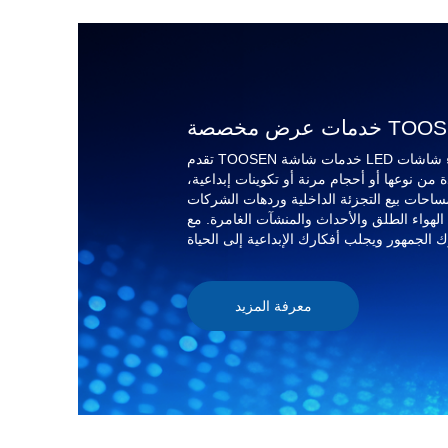
 TOOSEN LED:
تقدم TOOSEN خدمات شاشة LED شاملة مخصصة ، مما يسمح لك بتصميم وإنشاء شاشات LED مصممة
من نوعها أو أحجام مرنة أو تكوينات إبداعية،
احات بيع التجزئة الداخلية وردهات الشركات
لق والأحداث والمنشآت الغامرة. مع TOOSEN ، تصبح شاشة LED الخاصة بك حلاً
معرفة المزيد