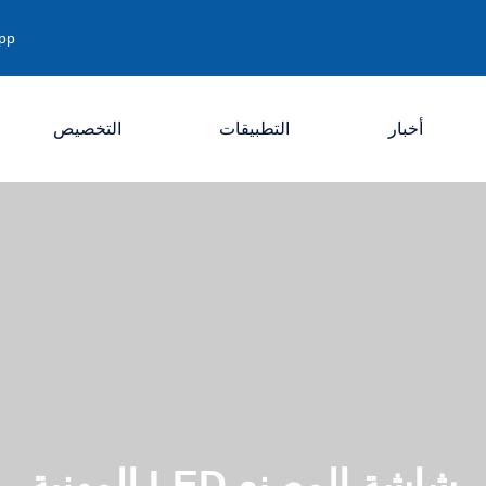
pp
أخبار
التطبيقات
التخصيص
الشركة
الصناعة
المعرض
المهنية LED شاشة المصنع