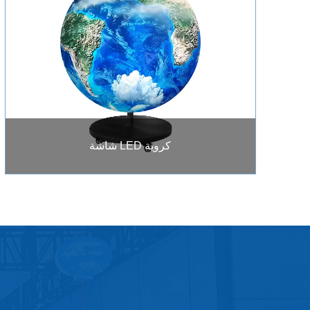
شاشة LED كروية