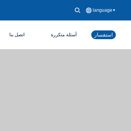
language
▼
中文简体
استفسار
أسئلة متكررة
اتصل بنا
English
Español
آي دي إل.. آي دي.. آي دي.. آي.
Français
آي. آي. آي. آي
Deutsch
شاشة عرض LED
日本語
한국어
Русский