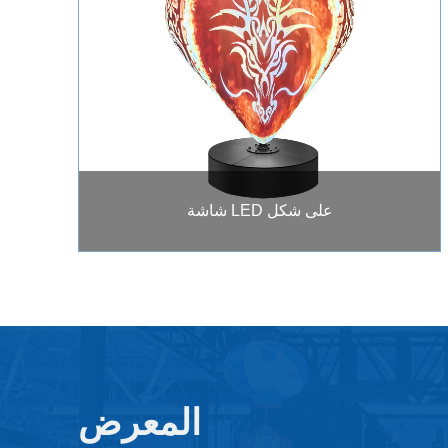
شاشة LED على شكل
المعرض