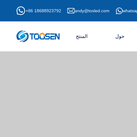
+86 18688923792
andy@tosled.com
whatsa
حول
المنتج