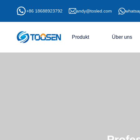
+86 18688923792
andy@tosled.com
whatsa
Produkt
Über uns
Profes