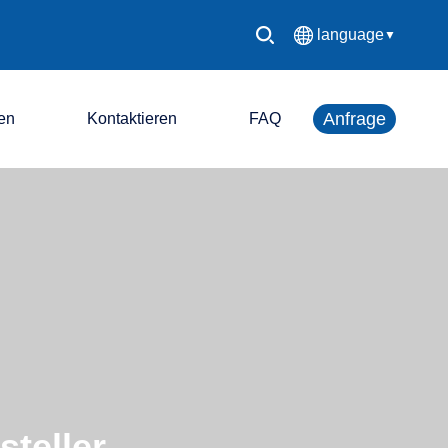
language
▼
中文简体
Anfrage
en
Kontaktieren
FAQ
English
Español
LED-Steuerungssystem
Français
LED-Bildschirm
Deutsch
日本語
한국어
Русский
steller