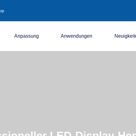
pp
Anpassung
Anwendungen
Neuigkeit
Unternehmen
Industrie
Ausstellung
sioneller LED-Display-Her