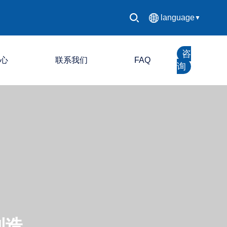
language
▼
中文简体
咨
中心
联系我们
FAQ
English
询
Español
LED 控制系统
Français
LED 显示屏
Deutsch
日本語
한국어
Русский
制造