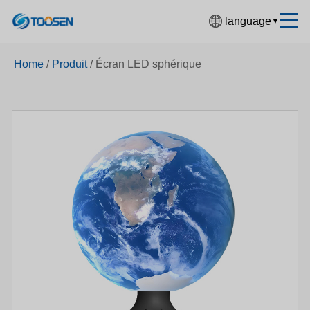
language
▼
中文简体
Home
/
Produit
/
Écran LED sphérique
English
Español
Français
Deutsch
日本語
한국어
Русский
بالعربية
हिंदी