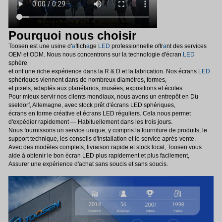
Pourquoi nous choisir
Toosen est une usine d'
a
ffich
a
ge
LED
professionnelle offr
a
nt des services
OEM et ODM. Nous nous concentrons sur la technologie d'écran
LED
sphère
et ont une riche expérience dans la R & D et la fabrication. Nos écrans
LED
sphériques viennent dans de nombreux diamètres, formes,
et pixels, adaptés aux planétarios, musées, expositions et écoles.
Pour mieux servir nos clients mondiaux, nous avons un entrepôt en Dü
sseldorf, Allemagne, avec stock prêt d'écrans LED sphériques,
écrans en forme créative et écrans LED réguliers. Cela nous permet
d'expédier rapidement — Habituellement dans les trois jours.
Nous fournissons un service unique, y compris la fourniture de produits, le
support technique, les conseils d'installation et le service après-vente.
Avec des modèles complets, livraison rapide et stock local, Toosen vous
aide à obtenir le bon écran LED plus rapidement et plus facilement,
Assurer une expérience d'achat sans soucis et sans soucis.