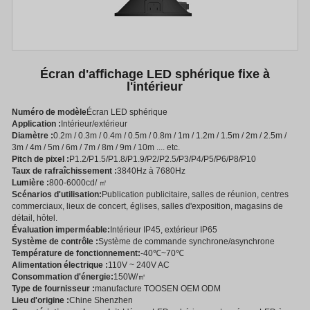
Écran d'affichage LED sphérique fixe à
l'intérieur
Numéro de modèle
Écran LED sphérique
Application :
Intérieur/extérieur
Diamètre :
0.2m / 0.3m / 0.4m / 0.5m / 0.8m / 1m / 1.2m / 1.5m / 2m / 2.5m /
3m / 4m / 5m / 6m / 7m / 8m / 9m / 10m .... etc.
Pitch de pixel :
P1.2/P1.5/P1.8/P1.9/P2/P2.5/P3/P4/P5/P6/P8/P10
Taux de rafraîchissement :
3840Hz à 7680Hz
Lumière :
800-6000cd/ ㎡
Scénarios d'utilisation:
Publication publicitaire, salles de réunion, centres
commerciaux, lieux de concert, églises, salles d'exposition, magasins de
détail, hôtel.
Évaluation imperméable:
Intérieur IP45, extérieur IP65
Système de contrôle :
Système de commande synchrone/asynchrone
Température de fonctionnement:
-40℃~70℃
Alimentation électrique :
110V ~ 240V AC
Consommation d'énergie:
150W/㎡
Type de fournisseur :
manufacture TOOSEN OEM ODM
Lieu d'origine :
Chine Shenzhen