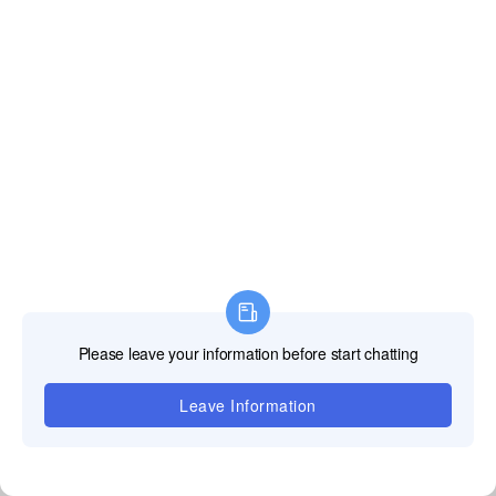
Paramètres
Nom du produit
P1.25
P1.5
P1.8
Utiliser Place
Intérieur
Intérieur
Intérie