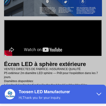
Écran LED à sphère extérieure
VENTES DIRECTES DE FABRICE / ASSURANCE QUALITÉ
P5 extérieur 2m diamètre LED sphère — Prêt pour l'expédition dans les 7
jours.
Diamètres disponibles:
1,5m/2m/2,5m/3m/4m/5m/6m/7m/8m/9m/10m/15m/20m/30m/50m.
Des diamètres supplémentaires peuvent être entièrement personnalisés.
Spécifications :
Module: 3D sphérique LED flexible module doux / LED écran à bille vidéo.
Personnalisation: Disponible dans n'importe quelle taille et pas de pixel
selon les exigences du client.