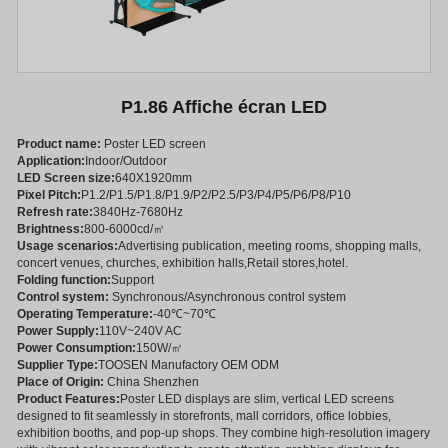
P1.86 Affiche écran LED
Product name:
Poster LED screen
Application:
Indoor/Outdoor
LED Screen size:
640X1920mm
Pixel Pitch:
P1.2/P1.5/P1.8/P1.9/P2/P2.5/P3/P4/P5/P6/P8/P10
Refresh rate:
3840Hz-7680Hz
Brightness:
800-6000cd/㎡
Usage scenarios:
Advertising publication, meeting rooms, shopping malls,
concert venues, churches, exhibition halls,Retail stores,hotel.
Folding function:
Support
Control system:
Synchronous/Asynchronous control system
Operating Temperature:
-40℃~70℃
Power Supply:
110V~240V AC
Power Consumption:
150W/㎡
Supplier Type:
TOOSEN Manufactory OEM ODM
Place of Origin:
China Shenzhen
Product Features:
Poster LED displays are slim, vertical LED screens
designed to fit seamlessly in storefronts, mall corridors, office lobbies,
exhibition booths, and pop-up shops. They combine high-resolution imagery