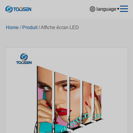
language
▼
中文简体
Home
/
Produit
/
Affiche écran LED
English
Español
Français
Deutsch
日本語
한국어
Русский
بالعربية
हिंदी