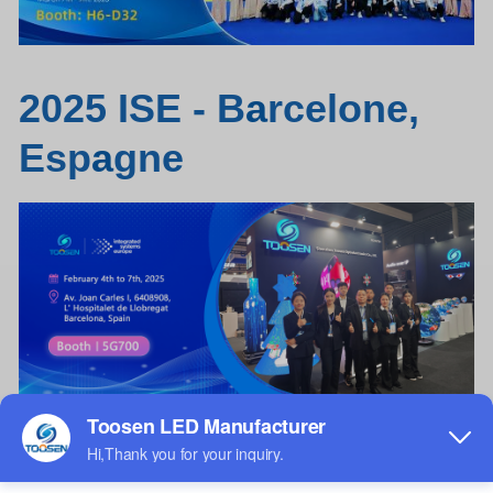
2025 ISE - B
a
rcelone,
Esp
a
gne
A
ffiche écran
LED