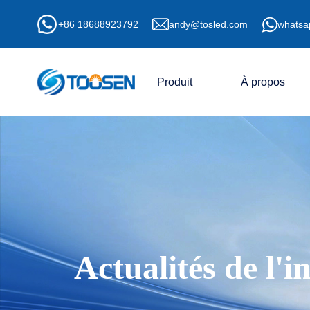
+86 18688923792
andy@tosled.com
whatsa
Produit
À propos
Actualités de l'i