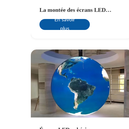
es écrans
La montée des écrans LED
intérieurs: une merveille
En savoir
technologique qui illumine les
plus
espaces