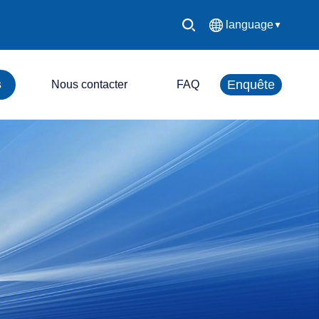
language
▼
中文简体
Enquête
s
Nous contacter
FAQ
English
Español
Système de contrôle LED
Français
Écran d'affichage LED
Deutsch
日本語
한국어
Русский