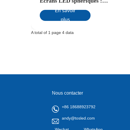
Écrans LED sphériques :
innovations et applications
En savoir
actuelles
plus
A total of 1 page 4 data
Nous contacter
+86 18688923792
andy@tosled.com
Wechat
WhatsApp