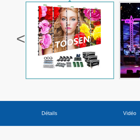
<
Détails
Vidéo