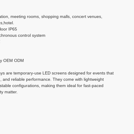
بالعربية
cation, meeting rooms, shopping malls, concert venues,
s,hotel.
हिंदी
door IP65
hronous control system
℃
ry OEM ODM
ays are temporary-use LED screens designed for events that
g, and reliable performance. They come with lightweight
stable configurations, making them ideal for fast-paced
ty matter.