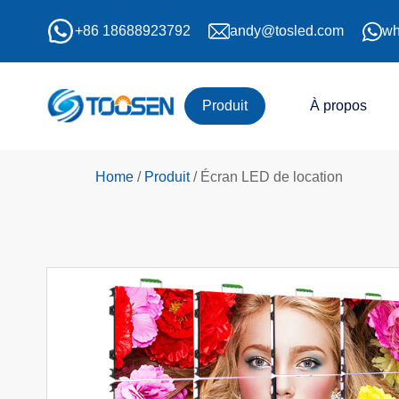
+86 18688923792
andy@tosled.com
wh
Produit
À propos
Home
/
Produit
/
Écran LED de location