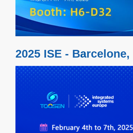
2025 ISE - B
a
rcelone,