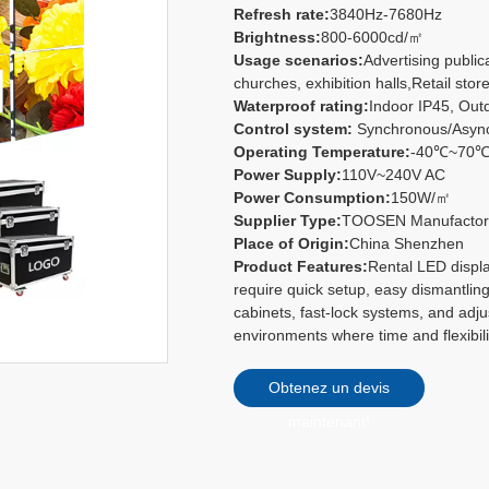
Refresh rate:
3840Hz-7680Hz
Brightness:
800-6000cd/㎡
Usage scenarios:
Advertising publi
churches, exhibition halls,Retail store
Waterproof rating:
Indoor IP45, Out
Control system:
Synchronous/Async
Operating Temperature:
-40℃~70
Power Supply:
110V~240V AC
Power Consumption:
150W/㎡
Supplier Type:
TOOSEN Manufacto
Place of Origin:
China Shenzhen
Product Features:
Rental LED displ
require quick setup, easy dismantlin
cabinets, fast-lock systems, and adju
environments where time and flexibili
Obtenez un devis
maintenant!