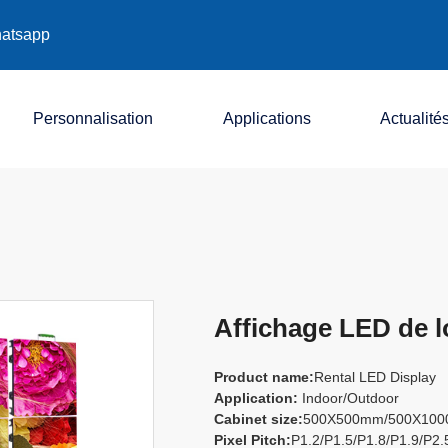
atsapp
Personnalisation
Applications
Actualité
Société
Industrie
Exposition
Affichage LED de l
Product name:
Rental LED Display
Application:
Indoor/Outdoor
Cabinet size:
500X500mm/500X10
Pixel Pitch:
P1.2/P1.5/P1.8/P1.9/P2.