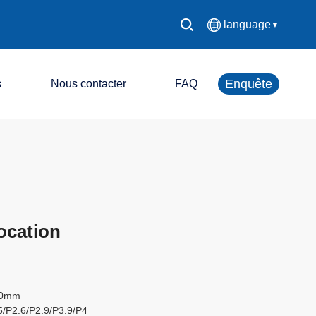
language
▼
中文简体
Enquête
s
Nous contacter
FAQ
English
Español
Système de contrôle LED
Français
Écran d'affichage LED
Deutsch
ocation
日本語
한국어
00mm
Русский
5/P2.6/P2.9/P3.9/P4