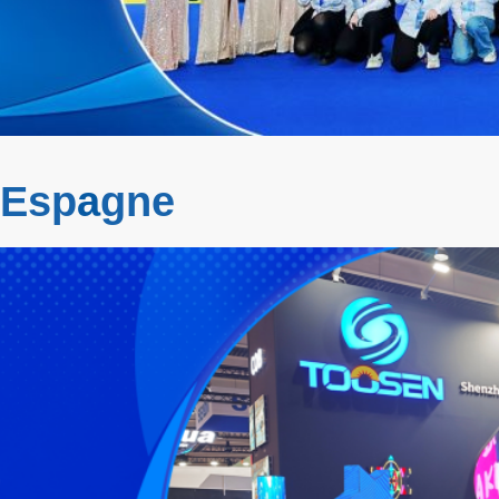
 Esp
a
gne