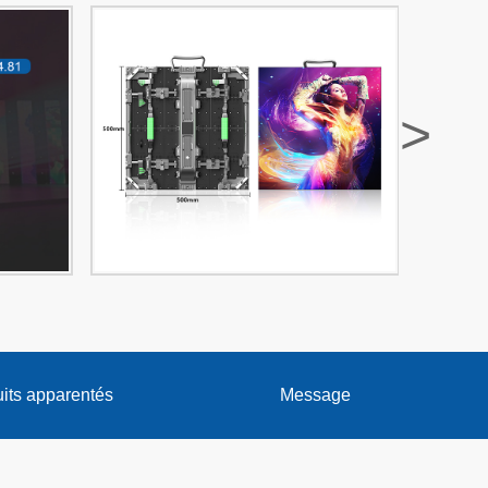
>
its apparentés
Message