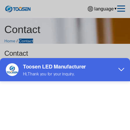
language
▼
中文简体
Contact
English
Español
Home
/
Contact
Contact
Français
Deutsch
日本語
한국어
Contact Us
Русский
+86 18688923792
بالعربية
andy@tosled.com
हिंदी